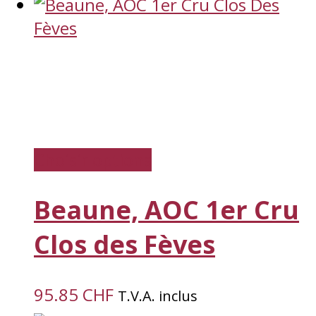
Choisir options
Beaune, AOC 1er Cru
Clos des Fèves
95.85
CHF
T.V.A. inclus