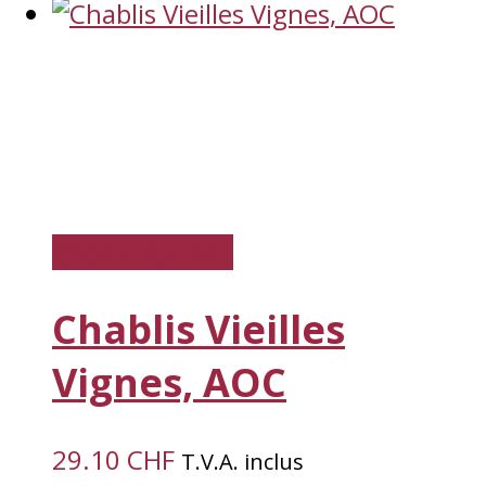
Choisir options
Chablis Vieilles
Vignes, AOC
29.10
CHF
T.V.A. inclus