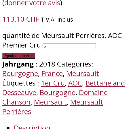
(
donner votre avis
)
113.10
CHF
T.V.A. inclus
quantité de Meursault Perrières, AOC
Premier Cru
Ajouter au panier
Jahrgang
: 2018
Categories:
Bourgogne
,
France
,
Meursault
Étiquettes :
1er Cru
,
AOC
,
Bettane and
Desseauve
,
Bourgogne
,
Domaine
Chanson
,
Meursault
,
Meursault
Perrières
Description