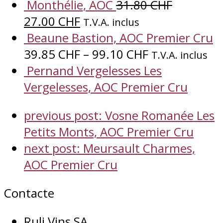
Monthélie, AOC
31.80
CHF
27.00
CHF
T.V.A. inclus
Beaune Bastion, AOC Premier Cru
39.85
CHF
–
99.10
CHF
T.V.A. inclus
Pernand Vergelesses Les
Vergelesses, AOC Premier Cru
previous post:
Vosne Romanée Les
Petits Monts, AOC Premier Cru
next post:
Meursault Charmes,
AOC Premier Cru
Contacte
Ruli Vins SA