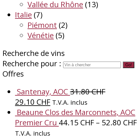
Vallée du Rhône
(13)
Italie
(7)
Piémont
(2)
Vénétie
(5)
Recherche de vins
Recherche pour :
Go!
Offres
Santenay, AOC
31.80
CHF
29.10
CHF
T.V.A. inclus
Beaune Clos des Marconnets, AOC
Premier Cru
44.15
CHF
–
52.80
CHF
T.V.A. inclus