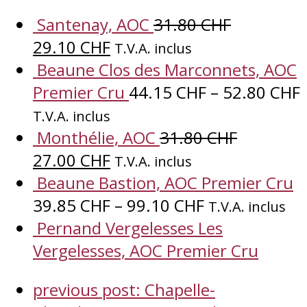
Santenay, AOC
31.80
CHF
29.10
CHF
T.V.A. inclus
Beaune Clos des Marconnets, AOC
Premier Cru
44.15
CHF
–
52.80
CHF
T.V.A. inclus
Monthélie, AOC
31.80
CHF
27.00
CHF
T.V.A. inclus
Beaune Bastion, AOC Premier Cru
39.85
CHF
–
99.10
CHF
T.V.A. inclus
Pernand Vergelesses Les
Vergelesses, AOC Premier Cru
previous post:
Chapelle-