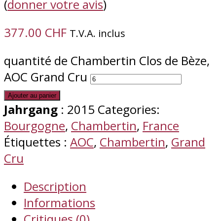
(
donner votre avis
)
377.00
CHF
T.V.A. inclus
quantité de Chambertin Clos de Bèze,
AOC Grand Cru
Ajouter au panier
Jahrgang
: 2015
Categories:
Bourgogne
,
Chambertin
,
France
Étiquettes :
AOC
,
Chambertin
,
Grand
Cru
Description
Informations
Critiques (0)